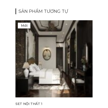
SẢN PHẨM TƯƠNG TỰ
Mới
M
SET NỘI THẤT 1
SET 