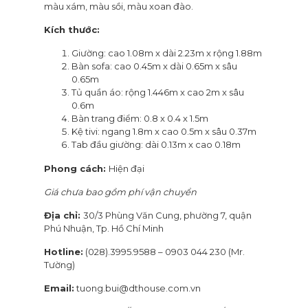
màu xám, màu sồi, màu xoan đào.
Kích thước:
Giường: cao 1.08m x dài 2.23m x rộng 1.88m
Bàn sofa: cao 0.45m x dài 0.65m x sâu
0.65m
Tủ quần áo: rộng 1.446m x cao 2m x sâu
0.6m
Bàn trang điểm: 0.8 x 0.4 x 1.5m
Kệ tivi: ngang 1.8m x cao 0.5m x sâu 0.37m
Tab đầu giường: dài 0.13m x cao 0.18m
Phong cách:
Hiện đại
Giá chưa bao gồm phí vận chuyển
Địa chỉ:
30/3 Phùng Văn Cung, phường 7, quận
Phú Nhuận, Tp. Hồ Chí Minh
Hotline:
(028).3995.9588 – 0903 044 230 (Mr.
Tường)
Email:
tuong.bui@dthouse.com.vn