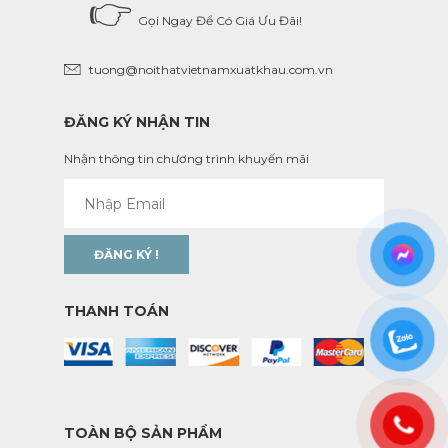
👉
Gọi Ngay Để Có Giá Ưu Đãi!
tuong@noithatvietnamxuatkhau.com.vn
ĐĂNG KÝ NHẬN TIN
Nhận thông tin chương trình khuyến mãi
THANH TOÁN
TOÀN BỘ SẢN PHẨM