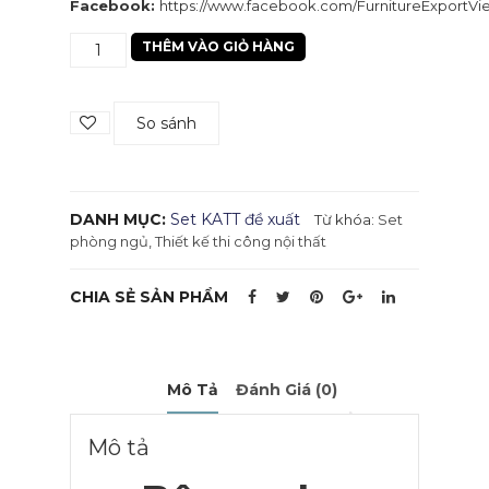
Facebook:
https://www.facebook.com/FurnitureExportV
Set
THÊM VÀO GIỎ HÀNG
nội
thất
3
So sánh
số
lượng
DANH MỤC:
Set KATT đề xuất
Từ khóa:
Set
phòng ngủ
,
Thiết kế thi công nội thất
CHIA SẺ SẢN PHẨM
Mô Tả
Đánh Giá (0)
Mô tả