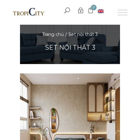
0
Trang chủ
Set nội thất 3
SET NỘI THẤT 3