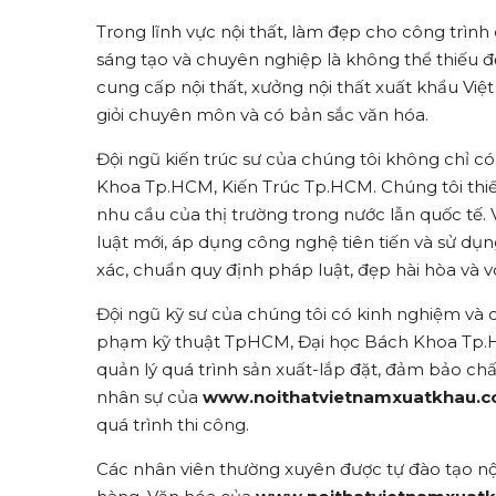
Trong lĩnh vực nội thất, làm đẹp cho công trình
sáng tạo và chuyên nghiệp là không thể thiếu 
cung cấp nội thất, xưởng nội thất xuất khẩu Vi
giỏi chuyên môn và có bản sắc văn hóa.
Đội ngũ kiến trúc sư của chúng tôi không chỉ có
Khoa Tp.HCM, Kiến Trúc Tp.HCM. Chúng tôi thiế
nhu cầu của thị trường trong nước lẫn quốc tế.
luật mới, áp dụng công nghệ tiên tiến và sử d
xác, chuẩn quy định pháp luật, đẹp hài hòa và vô
Đội ngũ kỹ sư của chúng tôi có kinh nghiệm và 
phạm kỹ thuật TpHCM, Đại học Bách Khoa Tp.HC
quản lý quá trình sản xuất-lắp đặt, đảm bảo chấ
nhân sự của
www.noithatvietnamxuatkhau.
quá trình thi công.
Các nhân viên thường xuyên được tự đào tạo nội 