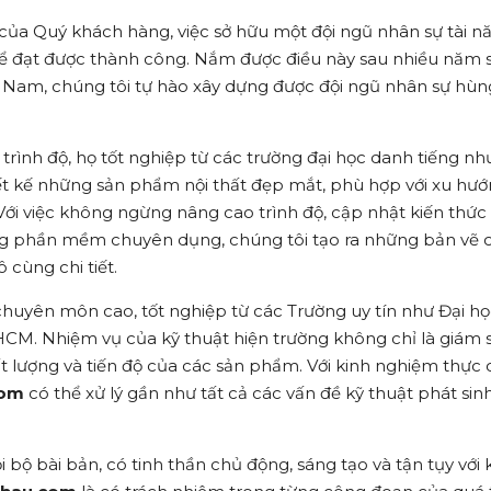
 của Quý khách hàng, việc sở hữu một đội ngũ nhân sự tài n
để đạt được thành công. Nắm được điều này sau nhiều năm s
ệt Nam, chúng tôi tự hào xây dựng được đội ngũ nhân sự hùn
 trình độ, họ tốt nghiệp từ các trường đại học danh tiếng n
t kế những sản phẩm nội thất đẹp mắt, phù hợp với xu hướ
 Với việc không ngừng nâng cao trình độ, cập nhật kiến thứ
ụng phần mềm chuyên dụng, chúng tôi tạo ra những bản vẽ 
 cùng chi tiết.
chuyên môn cao, tốt nghiệp từ các Trường uy tín như Đại họ
M. Nhiệm vụ của kỹ thuật hiện trường không chỉ là giám s
t lượng và tiến độ của các sản phẩm. Với kinh nghiệm thực 
com
có thể xử lý gần như tất cả các vấn đề kỹ thuật phát sin
bộ bài bản, có tinh thần chủ động, sáng tạo và tận tụy với