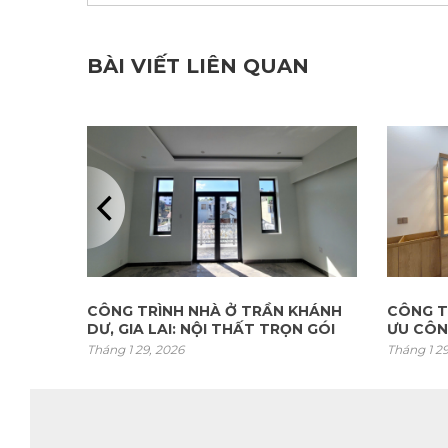
BÀI VIẾT LIÊN QUAN
KHÁNH
CÔNG TRÌNH NHÀ Ở TÂY NINH: TỐI
CÔNG T
N GÓI
ƯU CÔNG NĂNG VÀ HIỆN ĐẠI
BEAUTY
Tháng 1 29, 2026
Tháng 1 2