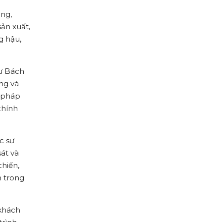
ăng,
ản xuất,
g hậu,
hư Bách
ng và
c pháp
chính
c sư
át và
chiến,
h trong
 khách