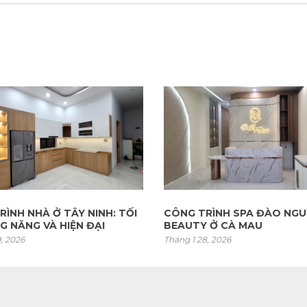
RÌNH SPA ĐÀO NGUYỄN
CÔNG TRÌNH NHÀ Ở LIÊN 
 Ở CÀ MAU
QUẬN 9
8, 2026
Tháng mười một 27, 2025