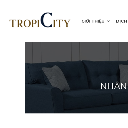
GIỚI THIỆU
DỊCH
NHÂN