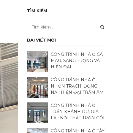
TÌM KIẾM
BÀI VIẾT MỚI
CÔNG TRÌNH NHÀ Ở CÀ
MAU: SANG TRỌNG VÀ
HIỆN ĐẠI
CÔNG TRÌNH NHÀ Ở
NHƠN TRẠCH, ĐỒNG
NAI: HIỆN ĐẠI TRẦM ẤM
CÔNG TRÌNH NHÀ Ở
TRẦN KHÁNH DƯ, GIA
LAI: NỘI THẤT TRỌN GÓI
CÔNG TRÌNH NHÀ Ở TÂY