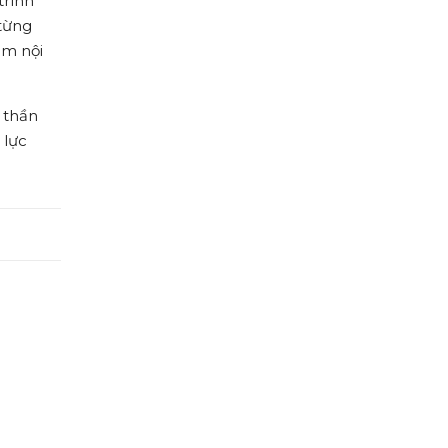
trình
 từng
ẩm nội
h thần
 lực