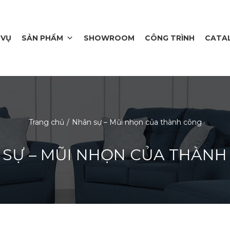
 VỤ
SẢN PHẨM
SHOWROOM
CÔNG TRÌNH
CATA
Trang chủ
Nhân sự – Mũi nhọn của thành công
 SỰ – MŨI NHỌN CỦA THÀNH