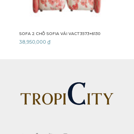
SOFA 2 CHỖ SOFIA VẢI VACT3573+6130
SOF
38,950,000
₫
24,