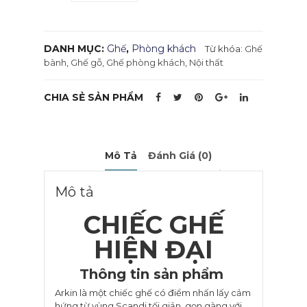
lượng
DANH MỤC:
Ghế
,
Phòng khách
Từ khóa:
Ghế
bành
,
Ghế gỗ
,
Ghế phòng khách
,
Nội thất
CHIA SẺ SẢN PHẨM
Mô Tả
Đánh Giá (0)
Mô tả
CHIẾC GHẾ
HIỆN ĐẠI
Thông tin sản phẩm
Arkin là một chiếc ghế có điểm nhấn lấy cảm
hứng từ vùng Scandi tối giản, gọn gàng với