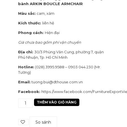
bành ARKIN BOUCLE ARMCHAIR
Màu sắc:
cam, xám
Kích thước:
liên hệ
Phong cách:
Hiện đại
Giá chưa bao gồm phí vận chuyển
Địa chỉ:
30/3 Phùng Văn Cung, phường 7, quận
Phú Nhuận, Tp. Hồ Chí Minh
Hotline:
(028).3995.9588 – 0903 044 230 (Mr.
Tường)
Email:
tuong.bui@dthouse.com.vn
Facebook:
https://www.facebook.com/FurnitureExportV
Ghế
THÊM VÀO GIỎ HÀNG
gỗ
Chair-
12
So sánh
số