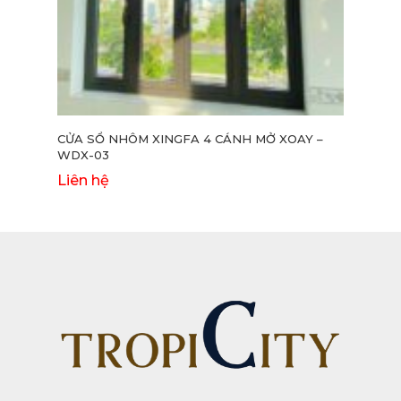
CỬA SỔ NHÔM XINGFA 4 CÁNH MỞ XOAY –
CỬA 
WDX-03
WDX
Liên hệ
Liên