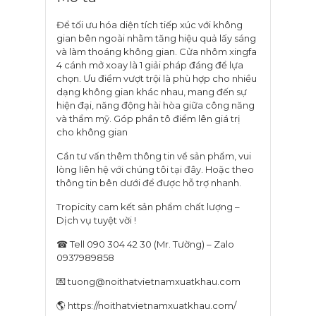
Để tối ưu hóa diện tích tiếp xúc với không
gian bên ngoài nhằm tăng hiệu quả lấy sáng
và làm thoáng không gian. Cửa nhôm xingfa
4 cánh mở xoay là 1 giải pháp đáng để lựa
chọn. Ưu điểm vượt trội là phù hợp cho nhiều
dạng không gian khác nhau, mang đến sự
hiện đại, năng động hài hòa giữa công năng
và thẩm mỹ. Góp phần tô điểm lên giá trị
cho không gian
Cần tư vấn thêm thông tin về sản phẩm, vui
lòng liên hệ với chúng tôi
tại đây
. Hoặc theo
thông tin bên dưới để được hỗ trợ nhanh.
Tropicity cam kết sản phẩm chất lượng –
Dịch vụ tuyệt vời !
☎ Tell 090 304 42 30 (Mr. Tường) – Zalo
0937989858
💌 tuong@noithatvietnamxuatkhau.com
🌎 https://noithatvietnamxuatkhau.com/