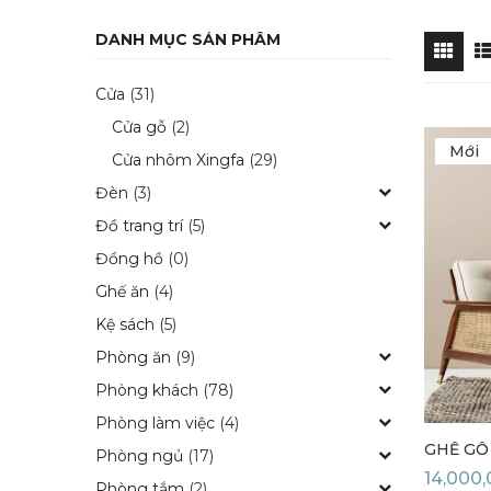
DANH MỤC SẢN PHẨM
Cửa
(31)
Cửa gỗ
(2)
Mới
Cửa nhôm Xingfa
(29)
Đèn
(3)
Đồ trang trí
(5)
Đồng hồ
(0)
Ghế ăn
(4)
Kệ sách
(5)
Phòng ăn
(9)
Phòng khách
(78)
Phòng làm việc
(4)
GHẾ GỖ
Phòng ngủ
(17)
14,000
Phòng tắm
(2)