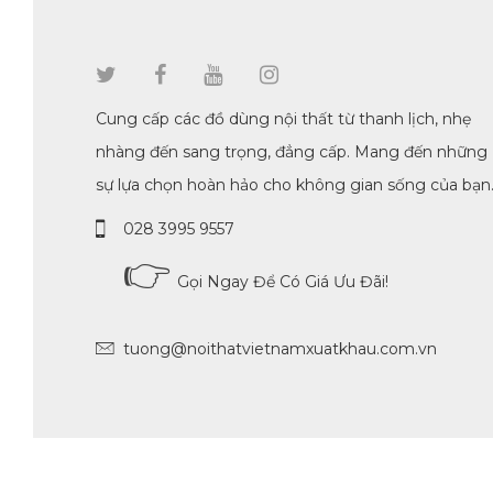
Cung cấp các đồ dùng nội thất từ thanh lịch, nhẹ
nhàng đến sang trọng, đẳng cấp. Mang đến những
sự lựa chọn hoàn hảo cho không gian sống của bạn
028 3995 9557
👉
Gọi Ngay Để Có Giá Ưu Đãi!
tuong@noithatvietnamxuatkhau.com.vn
Copyright © KATT. Thiết Kế Web Bởi Thuỷ Thủ Age