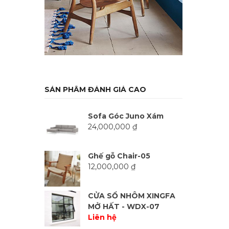
SẢN PHẨM ĐÁNH GIÁ CAO
Sofa Góc Juno Xám
24,000,000
₫
Ghế gỗ Chair-05
12,000,000
₫
CỬA SỔ NHÔM XINGFA
MỞ HẤT - WDX-07
Liên hệ