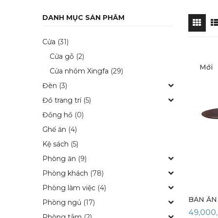
DANH MỤC SẢN PHẨM
Cửa
(31)
Cửa gỗ
(2)
Mới
Cửa nhôm Xingfa
(29)
Đèn
(3)
Đồ trang trí
(5)
Đồng hồ
(0)
Ghế ăn
(4)
Kệ sách
(5)
Phòng ăn
(9)
Phòng khách
(78)
Phòng làm việc
(4)
BÀN ĂN
Phòng ngủ
(17)
49,000
Phòng tắm
(2)