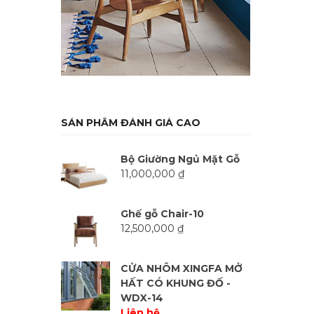
SẢN PHẨM ĐÁNH GIÁ CAO
Bộ Giường Ngủ Mặt Gỗ
11,000,000
₫
Ghế gỗ Chair-10
12,500,000
₫
CỬA NHÔM XINGFA MỞ
HẤT CÓ KHUNG ĐỐ -
WDX-14
Liên hệ